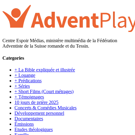
Centre Espoir Médias, ministère multimédia de la Fédération
Adventiste de la Suisse romande et du Tessin.
Categories
+ La Bible expliquée et illustrée
+ Louange
+ Prédications
+ Séries
+ Short Films (Court métrages)
+ Témoignages
10 jours de prière 2025
Concerts & Comédies Musicales
Développement personnel
Documentaires
Émissions
Etudes théologiques
Famille