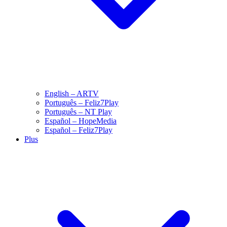
English – ARTV
Português – Feliz7Play
Português – NT Play
Español – HopeMedia
Español – Feliz7Play
Plus