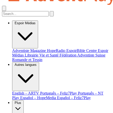
Espoir Médias
Adventiste Magazine
HopeRadio
EspoirBible
Centre Espoir
Médias
Librairie Vie et Santé
Fédération Adventiste Suisse
Romande et Tessin
Autres langues
English – ARTV
Português – Feliz7Play
Português – NT
Play
Español – HopeMedia
Español – Feliz7Play
Plus