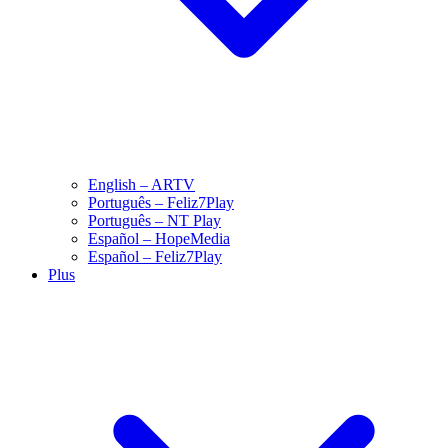
English – ARTV
Português – Feliz7Play
Português – NT Play
Español – HopeMedia
Español – Feliz7Play
Plus