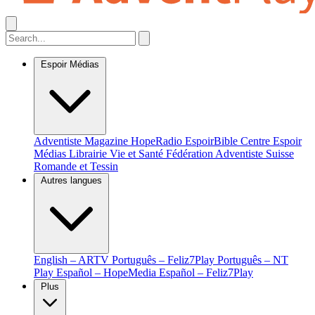
Espoir Médias
Adventiste Magazine
HopeRadio
EspoirBible
Centre Espoir
Médias
Librairie Vie et Santé
Fédération Adventiste Suisse
Romande et Tessin
Autres langues
English – ARTV
Português – Feliz7Play
Português – NT
Play
Español – HopeMedia
Español – Feliz7Play
Plus