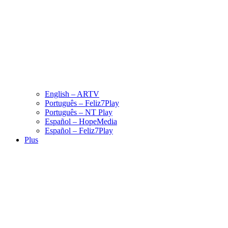
English – ARTV
Português – Feliz7Play
Português – NT Play
Español – HopeMedia
Español – Feliz7Play
Plus