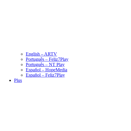
English – ARTV
Português – Feliz7Play
Português – NT Play
Español – HopeMedia
Español – Feliz7Play
Plus