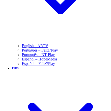
English – ARTV
Português – Feliz7Play
Português – NT Play
Español – HopeMedia
Español – Feliz7Play
Plus