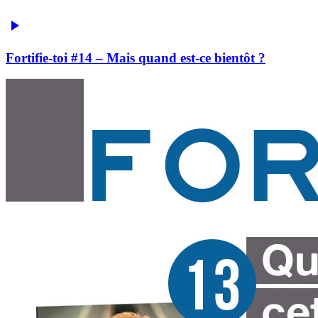
Fortifie-toi #14 – Mais quand est-ce bientôt ?