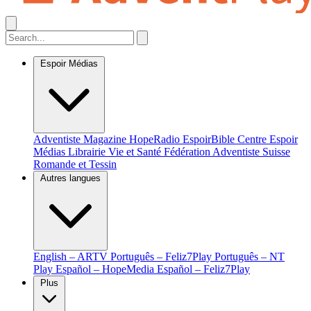
Espoir Médias
Adventiste Magazine
HopeRadio
EspoirBible
Centre Espoir
Médias
Librairie Vie et Santé
Fédération Adventiste Suisse
Romande et Tessin
Autres langues
English – ARTV
Português – Feliz7Play
Português – NT
Play
Español – HopeMedia
Español – Feliz7Play
Plus