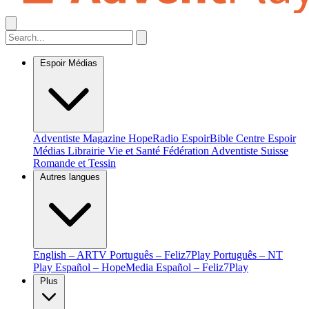
Espoir Médias
Adventiste Magazine
HopeRadio
EspoirBible
Centre Espoir
Médias
Librairie Vie et Santé
Fédération Adventiste Suisse
Romande et Tessin
Autres langues
English – ARTV
Português – Feliz7Play
Português – NT
Play
Español – HopeMedia
Español – Feliz7Play
Plus