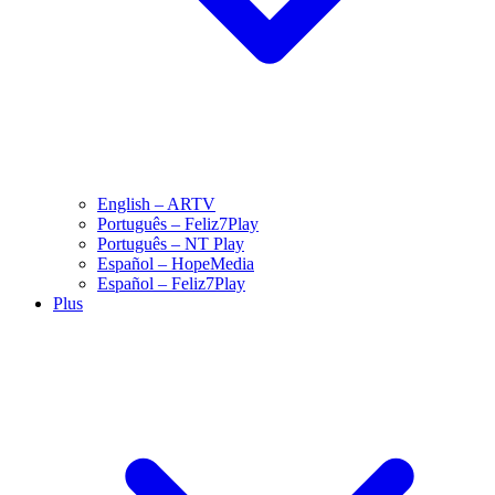
English – ARTV
Português – Feliz7Play
Português – NT Play
Español – HopeMedia
Español – Feliz7Play
Plus