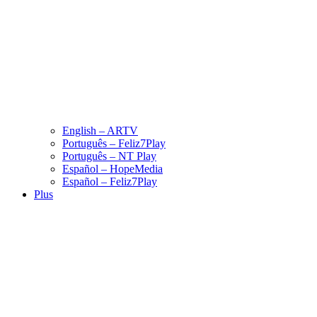
English – ARTV
Português – Feliz7Play
Português – NT Play
Español – HopeMedia
Español – Feliz7Play
Plus