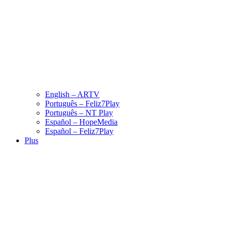
English – ARTV
Português – Feliz7Play
Português – NT Play
Español – HopeMedia
Español – Feliz7Play
Plus