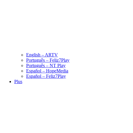
English – ARTV
Português – Feliz7Play
Português – NT Play
Español – HopeMedia
Español – Feliz7Play
Plus