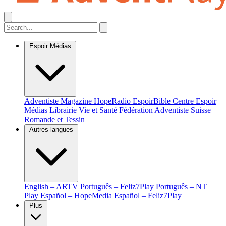
Espoir Médias
Adventiste Magazine
HopeRadio
EspoirBible
Centre Espoir
Médias
Librairie Vie et Santé
Fédération Adventiste Suisse
Romande et Tessin
Autres langues
English – ARTV
Português – Feliz7Play
Português – NT
Play
Español – HopeMedia
Español – Feliz7Play
Plus