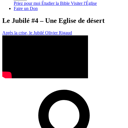
Priez pour moi
Étudier la Bible
Visiter l'Église
Faire un Don
Le Jubilé #4 – Une Eglise de désert
Après la crise, le Jubilé
Olivier Rigaud