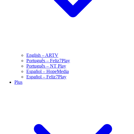
English – ARTV
Português – Feliz7Play
Português – NT Play
Español – HopeMedia
Español – Feliz7Play
Plus