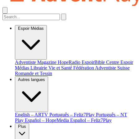
Espoir Médias
Adventiste Magazine
HopeRadio
EspoirBible
Centre Espoir
Médias
Librairie Vie et Santé
Fédération Adventiste Suisse
Romande et Tessin
Autres langues
English – ARTV
Português – Feliz7Play
Português – NT
Play
Español – HopeMedia
Español – Feliz7Play
Plus