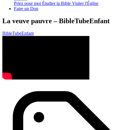
Priez pour moi
Étudier la Bible
Visiter l'Église
Faire un Don
La veuve pauvre – BibleTubeEnfant
BibleTubeEnfant