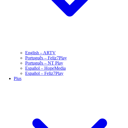
English – ARTV
Português – Feliz7Play
Português – NT Play
Español – HopeMedia
Español – Feliz7Play
Plus