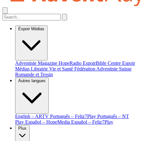
Espoir Médias
Adventiste Magazine
HopeRadio
EspoirBible
Centre Espoir
Médias
Librairie Vie et Santé
Fédération Adventiste Suisse
Romande et Tessin
Autres langues
English – ARTV
Português – Feliz7Play
Português – NT
Play
Español – HopeMedia
Español – Feliz7Play
Plus