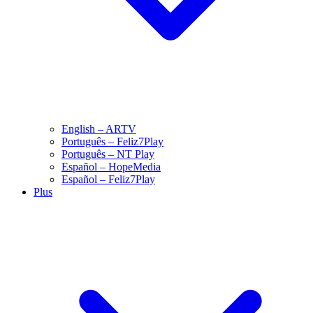
English – ARTV
Português – Feliz7Play
Português – NT Play
Español – HopeMedia
Español – Feliz7Play
Plus