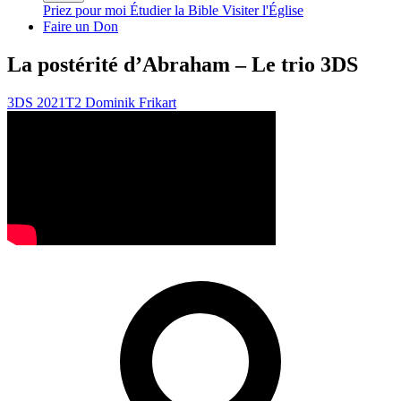
Priez pour moi
Étudier la Bible
Visiter l'Église
Faire un Don
La postérité d’Abraham – Le trio 3DS
3DS 2021T2
Dominik Frikart