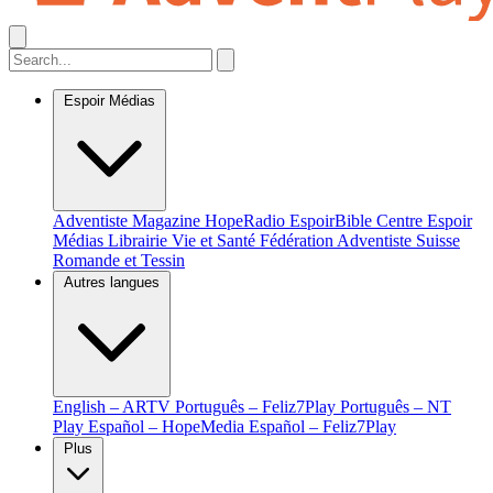
Espoir Médias
Adventiste Magazine
HopeRadio
EspoirBible
Centre Espoir
Médias
Librairie Vie et Santé
Fédération Adventiste Suisse
Romande et Tessin
Autres langues
English – ARTV
Português – Feliz7Play
Português – NT
Play
Español – HopeMedia
Español – Feliz7Play
Plus