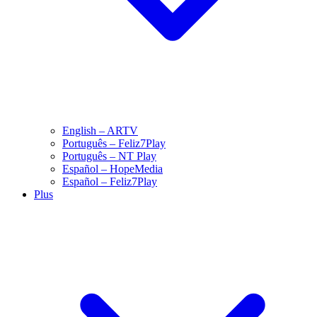
English – ARTV
Português – Feliz7Play
Português – NT Play
Español – HopeMedia
Español – Feliz7Play
Plus