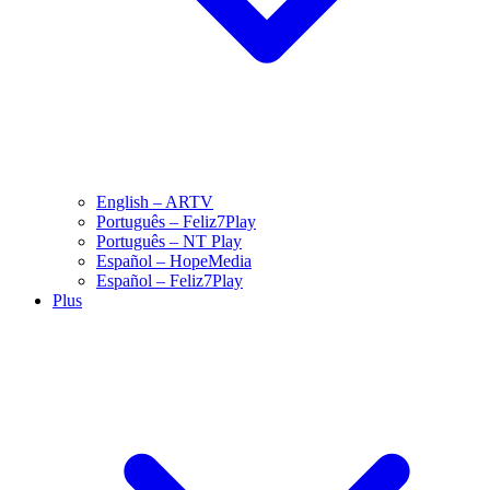
English – ARTV
Português – Feliz7Play
Português – NT Play
Español – HopeMedia
Español – Feliz7Play
Plus