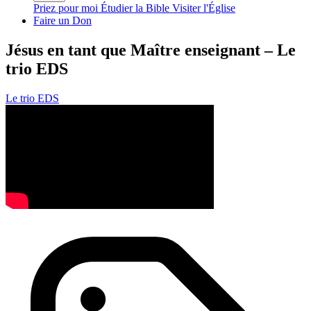
Priez pour moi
Étudier la Bible
Visiter l'Église
Faire un Don
Jésus en tant que Maître enseignant – Le
trio EDS
Le trio EDS