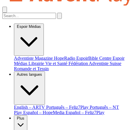
Espoir Médias
Adventiste Magazine
HopeRadio
EspoirBible
Centre Espoir
Médias
Librairie Vie et Santé
Fédération Adventiste Suisse
Romande et Tessin
Autres langues
English – ARTV
Português – Feliz7Play
Português – NT
Play
Español – HopeMedia
Español – Feliz7Play
Plus