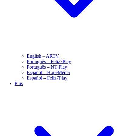
English – ARTV
Português – Feliz7Play
Português – NT Play
Español – HopeMedia
Español – Feliz7Play
Plus