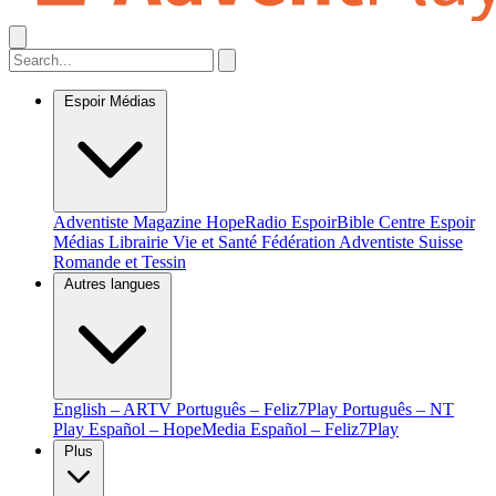
Espoir Médias
Adventiste Magazine
HopeRadio
EspoirBible
Centre Espoir
Médias
Librairie Vie et Santé
Fédération Adventiste Suisse
Romande et Tessin
Autres langues
English – ARTV
Português – Feliz7Play
Português – NT
Play
Español – HopeMedia
Español – Feliz7Play
Plus