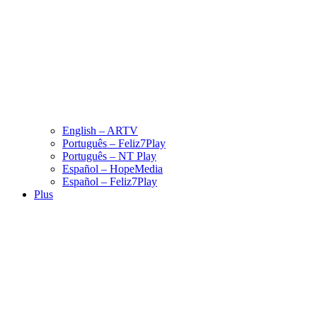
English – ARTV
Português – Feliz7Play
Português – NT Play
Español – HopeMedia
Español – Feliz7Play
Plus