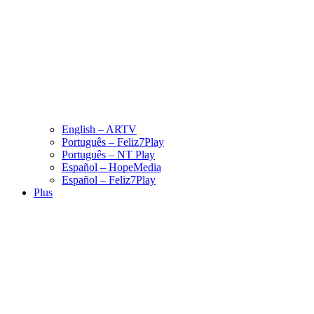
English – ARTV
Português – Feliz7Play
Português – NT Play
Español – HopeMedia
Español – Feliz7Play
Plus