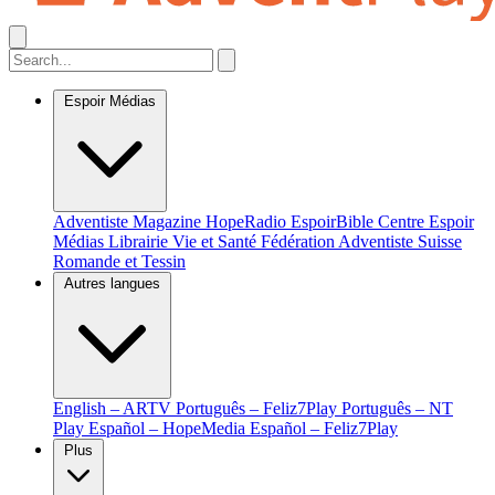
Espoir Médias
Adventiste Magazine
HopeRadio
EspoirBible
Centre Espoir
Médias
Librairie Vie et Santé
Fédération Adventiste Suisse
Romande et Tessin
Autres langues
English – ARTV
Português – Feliz7Play
Português – NT
Play
Español – HopeMedia
Español – Feliz7Play
Plus