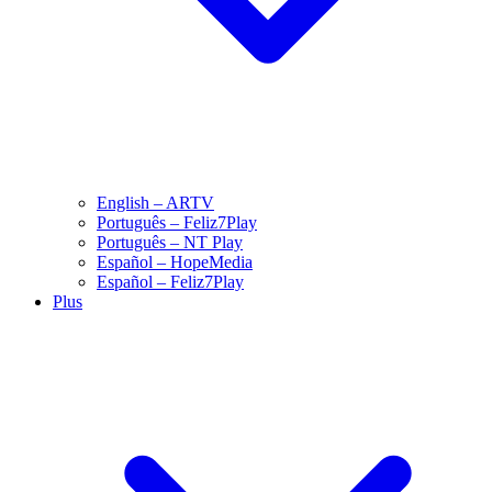
English – ARTV
Português – Feliz7Play
Português – NT Play
Español – HopeMedia
Español – Feliz7Play
Plus