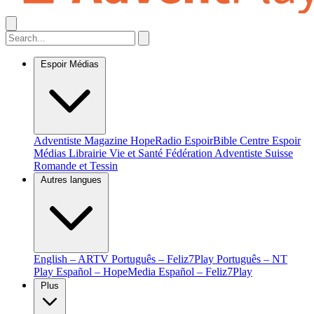
Espoir Médias
Adventiste Magazine
HopeRadio
EspoirBible
Centre Espoir
Médias
Librairie Vie et Santé
Fédération Adventiste Suisse
Romande et Tessin
Autres langues
English – ARTV
Português – Feliz7Play
Português – NT
Play
Español – HopeMedia
Español – Feliz7Play
Plus