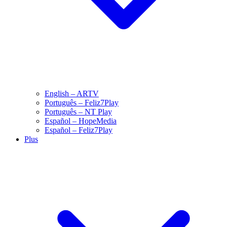
English – ARTV
Português – Feliz7Play
Português – NT Play
Español – HopeMedia
Español – Feliz7Play
Plus