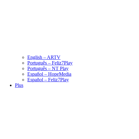
English – ARTV
Português – Feliz7Play
Português – NT Play
Español – HopeMedia
Español – Feliz7Play
Plus