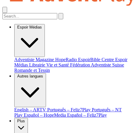
Espoir Médias
Adventiste Magazine
HopeRadio
EspoirBible
Centre Espoir
Médias
Librairie Vie et Santé
Fédération Adventiste Suisse
Romande et Tessin
Autres langues
English – ARTV
Português – Feliz7Play
Português – NT
Play
Español – HopeMedia
Español – Feliz7Play
Plus