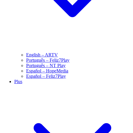
English – ARTV
Português – Feliz7Play
Português – NT Play
Español – HopeMedia
Español – Feliz7Play
Plus