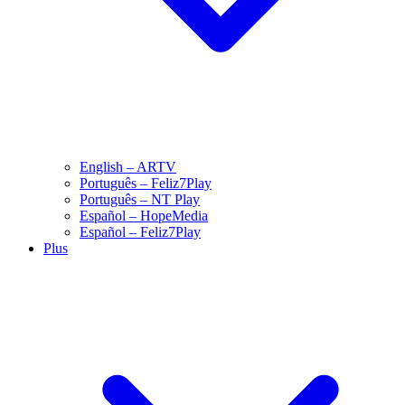
English – ARTV
Português – Feliz7Play
Português – NT Play
Español – HopeMedia
Español – Feliz7Play
Plus