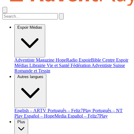
Espoir Médias
Adventiste Magazine
HopeRadio
EspoirBible
Centre Espoir
Médias
Librairie Vie et Santé
Fédération Adventiste Suisse
Romande et Tessin
Autres langues
English – ARTV
Português – Feliz7Play
Português – NT
Play
Español – HopeMedia
Español – Feliz7Play
Plus