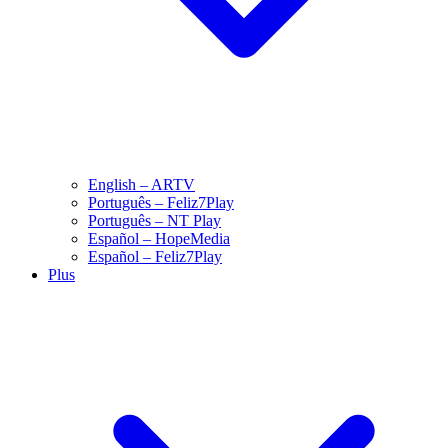
English – ARTV
Português – Feliz7Play
Português – NT Play
Español – HopeMedia
Español – Feliz7Play
Plus