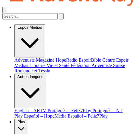
Espoir Médias
Adventiste Magazine
HopeRadio
EspoirBible
Centre Espoir
Médias
Librairie Vie et Santé
Fédération Adventiste Suisse
Romande et Tessin
Autres langues
English – ARTV
Português – Feliz7Play
Português – NT
Play
Español – HopeMedia
Español – Feliz7Play
Plus