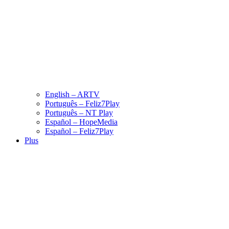
English – ARTV
Português – Feliz7Play
Português – NT Play
Español – HopeMedia
Español – Feliz7Play
Plus