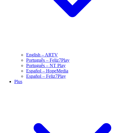
English – ARTV
Português – Feliz7Play
Português – NT Play
Español – HopeMedia
Español – Feliz7Play
Plus