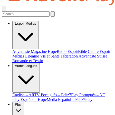
Espoir Médias
Adventiste Magazine
HopeRadio
EspoirBible
Centre Espoir
Médias
Librairie Vie et Santé
Fédération Adventiste Suisse
Romande et Tessin
Autres langues
English – ARTV
Português – Feliz7Play
Português – NT
Play
Español – HopeMedia
Español – Feliz7Play
Plus