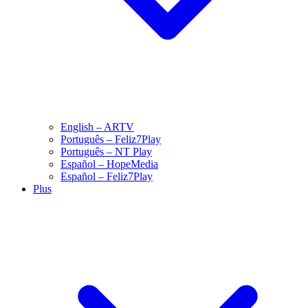
English – ARTV
Português – Feliz7Play
Português – NT Play
Español – HopeMedia
Español – Feliz7Play
Plus