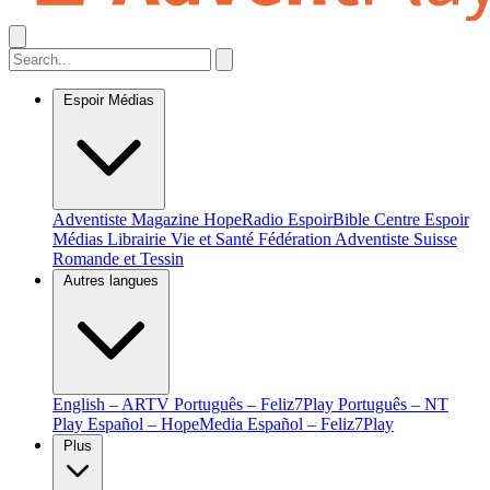
Espoir Médias
Adventiste Magazine
HopeRadio
EspoirBible
Centre Espoir
Médias
Librairie Vie et Santé
Fédération Adventiste Suisse
Romande et Tessin
Autres langues
English – ARTV
Português – Feliz7Play
Português – NT
Play
Español – HopeMedia
Español – Feliz7Play
Plus