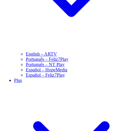
English – ARTV
Português – Feliz7Play
Português – NT Play
Español – HopeMedia
Español – Feliz7Play
Plus