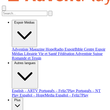
Espoir Médias
Adventiste Magazine
HopeRadio
EspoirBible
Centre Espoir
Médias
Librairie Vie et Santé
Fédération Adventiste Suisse
Romande et Tessin
Autres langues
English – ARTV
Português – Feliz7Play
Português – NT
Play
Español – HopeMedia
Español – Feliz7Play
Plus