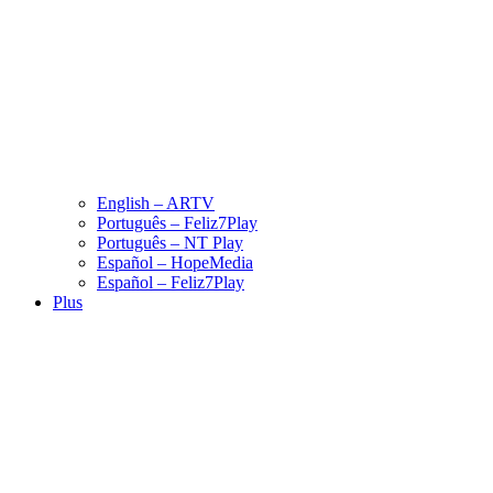
English – ARTV
Português – Feliz7Play
Português – NT Play
Español – HopeMedia
Español – Feliz7Play
Plus