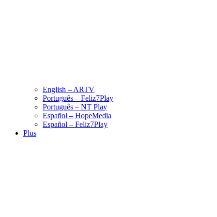
English – ARTV
Português – Feliz7Play
Português – NT Play
Español – HopeMedia
Español – Feliz7Play
Plus