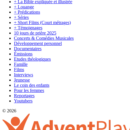
+ La Bible expliquée et illustrée
+ Louange
+ Prédications
+ Séries
+ Short Films (Court métrages)
+ Témoignages
10 jours de prière 2025
Concerts & Comédies Musicales
Développement personnel
Documentaires
Émissions
Etudes théologiques
Famille
Films
Interviews
Jeunesse
Le coin des enfants
Pour les femmes
Reportages
Youtubers
© 2026