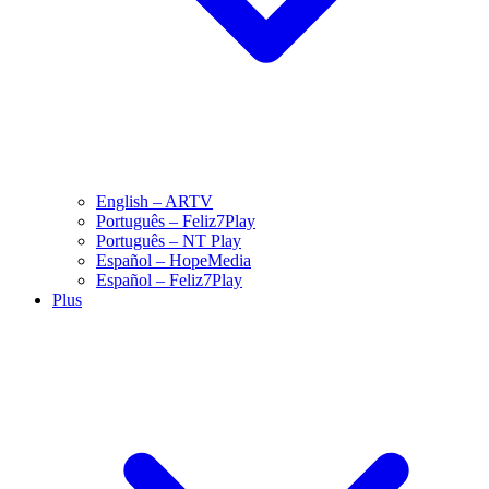
English – ARTV
Português – Feliz7Play
Português – NT Play
Español – HopeMedia
Español – Feliz7Play
Plus