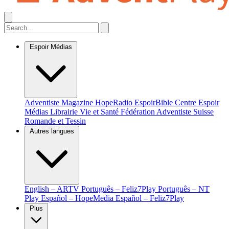
Espoir Médias
Adventiste Magazine
HopeRadio
EspoirBible
Centre Espoir
Médias
Librairie Vie et Santé
Fédération Adventiste Suisse
Romande et Tessin
Autres langues
English – ARTV
Português – Feliz7Play
Português – NT
Play
Español – HopeMedia
Español – Feliz7Play
Plus