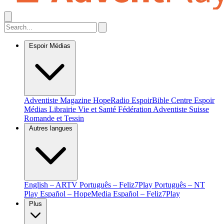
Espoir Médias
Adventiste Magazine
HopeRadio
EspoirBible
Centre Espoir
Médias
Librairie Vie et Santé
Fédération Adventiste Suisse
Romande et Tessin
Autres langues
English – ARTV
Português – Feliz7Play
Português – NT
Play
Español – HopeMedia
Español – Feliz7Play
Plus