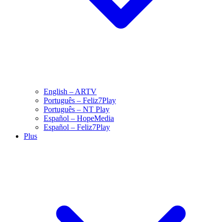
English – ARTV
Português – Feliz7Play
Português – NT Play
Español – HopeMedia
Español – Feliz7Play
Plus