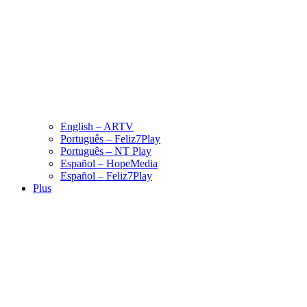
English – ARTV
Português – Feliz7Play
Português – NT Play
Español – HopeMedia
Español – Feliz7Play
Plus