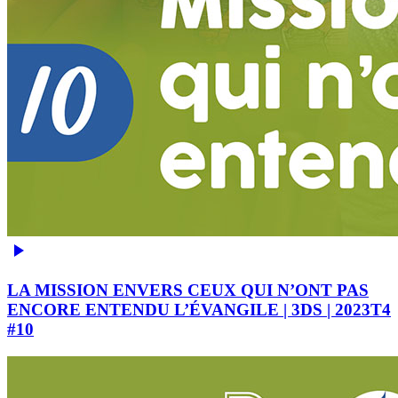
LA MISSION ENVERS CEUX QUI N’ONT PAS
ENCORE ENTENDU L’ÉVANGILE | 3DS | 2023T4
#10