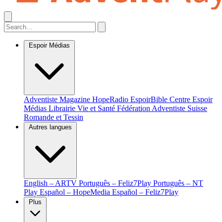
Espoir Médias
Adventiste Magazine
HopeRadio
EspoirBible
Centre Espoir
Médias
Librairie Vie et Santé
Fédération Adventiste Suisse
Romande et Tessin
Autres langues
English – ARTV
Português – Feliz7Play
Português – NT
Play
Español – HopeMedia
Español – Feliz7Play
Plus