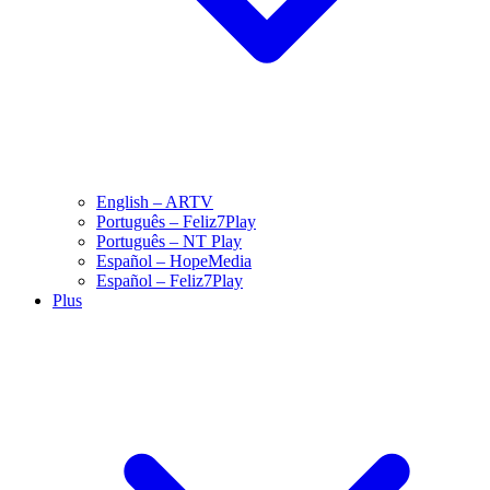
English – ARTV
Português – Feliz7Play
Português – NT Play
Español – HopeMedia
Español – Feliz7Play
Plus