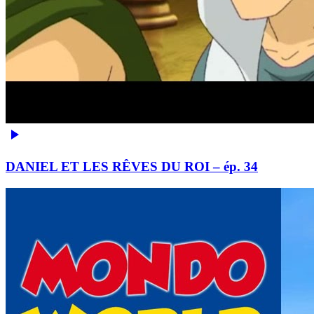
DANIEL ET LES RÊVES DU ROI – ép. 34