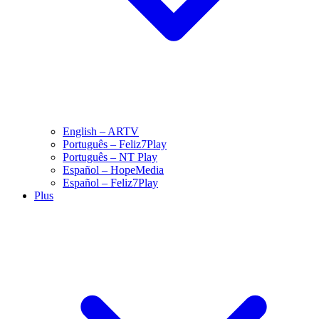
English – ARTV
Português – Feliz7Play
Português – NT Play
Español – HopeMedia
Español – Feliz7Play
Plus