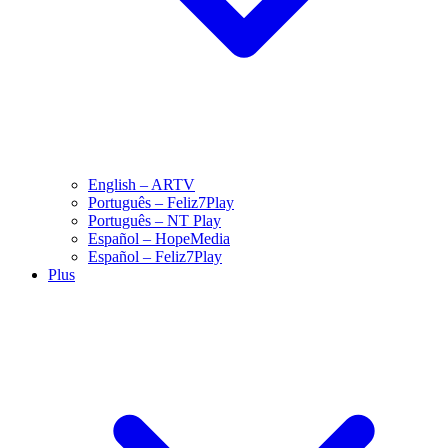
English – ARTV
Português – Feliz7Play
Português – NT Play
Español – HopeMedia
Español – Feliz7Play
Plus