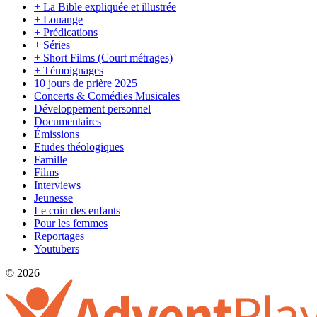
+ La Bible expliquée et illustrée
+ Louange
+ Prédications
+ Séries
+ Short Films (Court métrages)
+ Témoignages
10 jours de prière 2025
Concerts & Comédies Musicales
Développement personnel
Documentaires
Émissions
Etudes théologiques
Famille
Films
Interviews
Jeunesse
Le coin des enfants
Pour les femmes
Reportages
Youtubers
© 2026