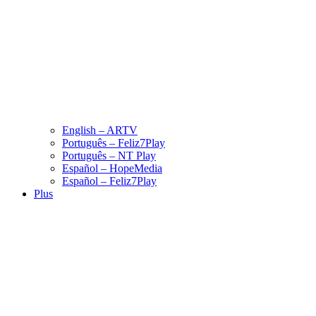
English – ARTV
Português – Feliz7Play
Português – NT Play
Español – HopeMedia
Español – Feliz7Play
Plus