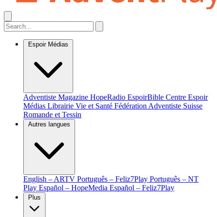
Espoir Médias
Adventiste Magazine
HopeRadio
EspoirBible
Centre Espoir
Médias
Librairie Vie et Santé
Fédération Adventiste Suisse
Romande et Tessin
Autres langues
English – ARTV
Português – Feliz7Play
Português – NT
Play
Español – HopeMedia
Español – Feliz7Play
Plus