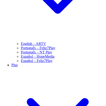
English – ARTV
Português – Feliz7Play
Português – NT Play
Español – HopeMedia
Español – Feliz7Play
Plus