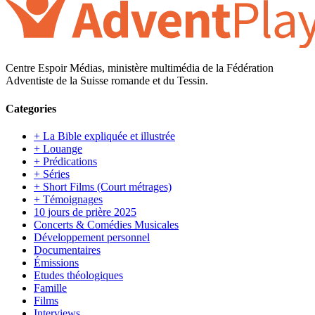
Centre Espoir Médias, ministère multimédia de la Fédération
Adventiste de la Suisse romande et du Tessin.
Categories
+ La Bible expliquée et illustrée
+ Louange
+ Prédications
+ Séries
+ Short Films (Court métrages)
+ Témoignages
10 jours de prière 2025
Concerts & Comédies Musicales
Développement personnel
Documentaires
Émissions
Etudes théologiques
Famille
Films
Interviews