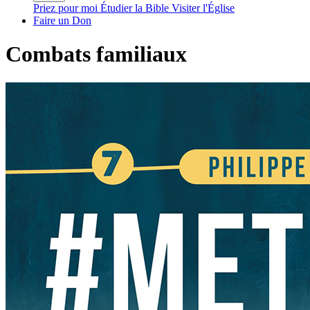
Priez pour moi
Étudier la Bible
Visiter l'Église
Faire un Don
Combats familiaux